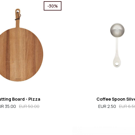
-30%
tting Board - Pizza
Coffee Spoon Silv
UR 35.00
EUR 50.00
EUR 2.50
EUR 6.5