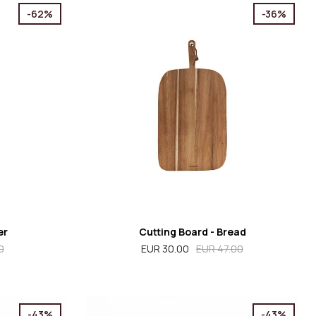
-62%
-36%
er
Cutting Board - Bread
0
EUR 30.00
EUR 47.00
-43%
-43%