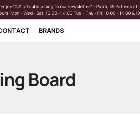
Enjoy 10% off subscribing to our newsletter* - Patra, 39 Patreos str.
ours:
Mon - Wed - Sat: 10:00 - 14:00
Tue - Thu - Fri: 10:00 - 14:00 & 1
CONTACT
BRANDS
ing Board