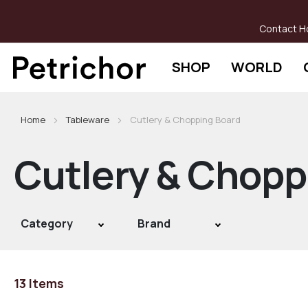
Skip
to
Contact H
Content
SHOP
WORLD
Home
Tableware
Cutlery & Chopping Board
Cutlery & Chopp
Category
Brand
13
Items