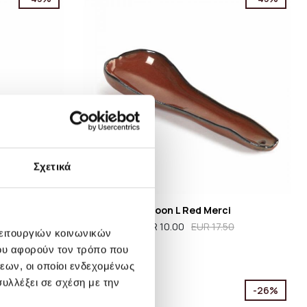
Σχετικά
ci
Spoon L Red Merci
50
EUR 10.00
EUR 17.50
λειτουργιών κοινωνικών
ου αφορούν τον τρόπο που
εων, οι οποίοι ενδεχομένως
υλλέξει σε σχέση με την
-20%
-26%