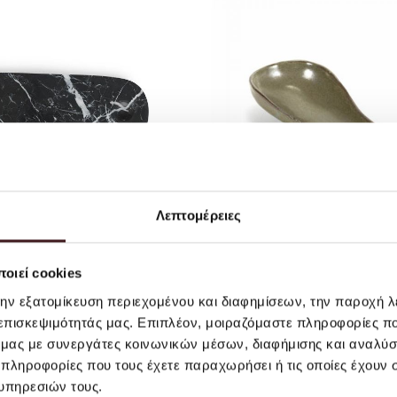
Λεπτομέρειες
le Board Small Black
Spoon L Green Mer
οιεί cookies
EUR 70.00
EUR 10.00
EUR 17.
την εξατομίκευση περιεχομένου και διαφημίσεων, την παροχή 
 επισκεψιμότητάς μας. Επιπλέον, μοιραζόμαστε πληροφορίες π
ό μας με συνεργάτες κοινωνικών μέσων, διαφήμισης και αναλύσ
 πληροφορίες που τους έχετε παραχωρήσει ή τις οποίες έχουν σ
υπηρεσιών τους.