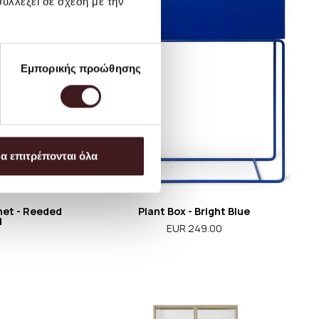
υλλέξει σε σχέση με την
Εμπορικής προώθησης
α επιτρέπονται όλα
net - Reeded
Plant Box - Bright Blue
d
EUR 249.00