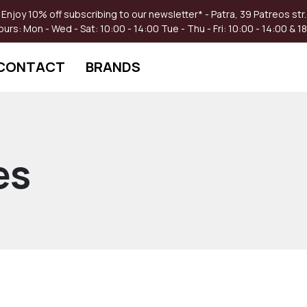
Enjoy 10% off subscribing to our newsletter* - Patra, 39 Patreos str.
ours:
Mon - Wed - Sat: 10:00 - 14:00
Tue - Thu - Fri: 10:00 - 14:00 & 1
CONTACT
BRANDS
es