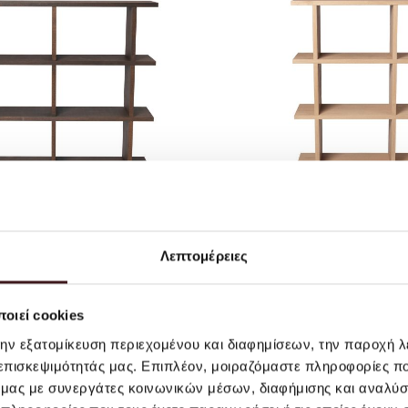
Λεπτομέρειες
g - Kona Bookcase - 2x4-Dark
Ferm Living - Kona Bookcase 
Stained Oak
Oak Veneer
EUR 1,355.00
EUR 879.00
οιεί cookies
την εξατομίκευση περιεχομένου και διαφημίσεων, την παροχή 
 επισκεψιμότητάς μας. Επιπλέον, μοιραζόμαστε πληροφορίες π
ό μας με συνεργάτες κοινωνικών μέσων, διαφήμισης και αναλύσ