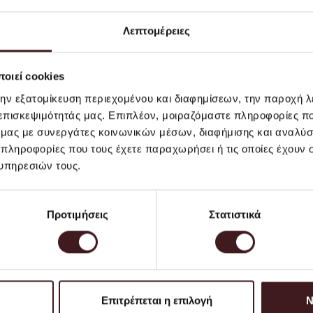
Λεπτομέρειες
οιεί cookies
την εξατομίκευση περιεχομένου και διαφημίσεων, την παροχή 
 επισκεψιμότητάς μας. Επιπλέον, μοιραζόμαστε πληροφορίες π
ό μας με συνεργάτες κοινωνικών μέσων, διαφήμισης και αναλύσ
 πληροφορίες που τους έχετε παραχωρήσει ή τις οποίες έχουν σ
υπηρεσιών τους.
Lampshade - Short - Sand
Filo Table Lamp - Black
Προτιμήσεις
Στατιστικά
EUR 139.00
EUR 180.00
EUR 269
Επιτρέπεται η επιλογή
Ν