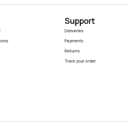
Support
r
Deliveries
ions
Payments
Returns
Track your order
ebsite created with
by
Elegento