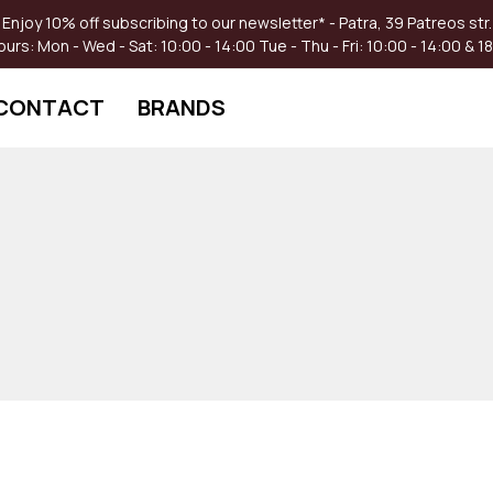
Enjoy 10% off subscribing to our newsletter* - Patra, 39 Patreos str.
ours:
Mon - Wed - Sat: 10:00 - 14:00
Tue - Thu - Fri: 10:00 - 14:00 & 1
CONTACT
BRANDS