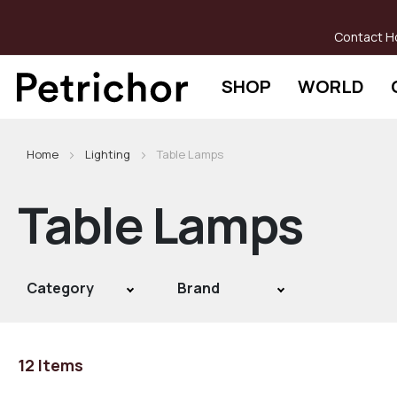
Skip
to
Contact H
Content
SHOP
WORLD
Home
Lighting
Table Lamps
Table Lamps
Category
Brand
12
Items