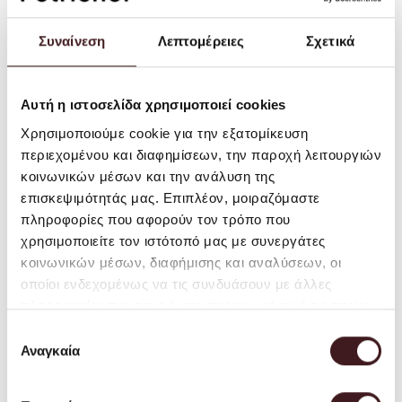
Συναίνεση
Λεπτομέρειες
Σχετικά
Αυτή η ιστοσελίδα χρησιμοποιεί cookies
Χρησιμοποιούμε cookie για την εξατομίκευση
Speckle Pendant - Large
Ferm Living - Arum Wall
περιεχομένου και διαφημίσεων, την παροχή λειτουργιών
- Off-White
Lamp - Cashmere
κοινωνικών μέσων και την ανάλυση της
EUR 167.40
EUR 279.00
EUR 299.00
επισκεψιμότητάς μας. Επιπλέον, μοιραζόμαστε
πληροφορίες που αφορούν τον τρόπο που
χρησιμοποιείτε τον ιστότοπό μας με συνεργάτες
κοινωνικών μέσων, διαφήμισης και αναλύσεων, οι
οποίοι ενδεχομένως να τις συνδυάσουν με άλλες
πληροφορίες που τους έχετε παραχωρήσει ή τις οποίες
έχουν συλλέξει σε σχέση με την από μέρους σας χρήση
Επιλογή
των υπηρεσιών τους.
Αναγκαία
συγκατάθεσης