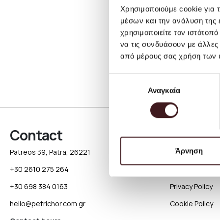
Χρησιμοποιούμε cookie για 
μέσων και την ανάλυση της
χρησιμοποιείτε τον ιστότοπ
να τις συνδυάσουν με άλλες
από μέρους σας χρήση των 
Επιλογή
Αναγκαία
συγκατάθεσης
Contact
About
Άρνηση
Patreos 39, Patra, 26221
About Petricho
+30 2610 275 264
Terms & Condit
+30 698 384 0163
Privacy Policy
hello@petrichor.com.gr
Cookie Policy