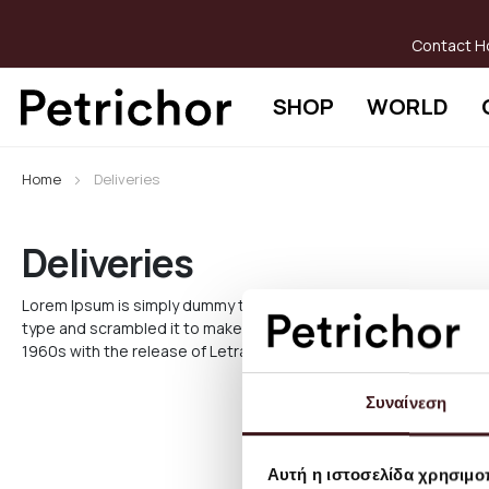
Skip
to
Contact H
Content
SHOP
WORLD
Home
Deliveries
Deliveries
Lorem Ipsum is simply dummy text of the printing and typesettin
type and scrambled it to make a type specimen book. It has surviv
1960s with the release of Letraset sheets containing Lorem Ips
Συναίνεση
Αυτή η ιστοσελίδα χρησιμοπ