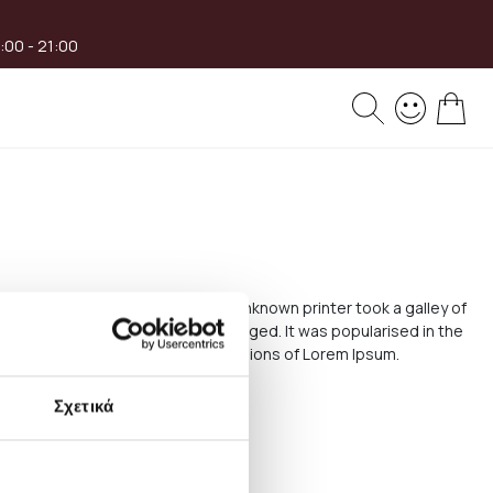
8:00 - 21:00
My 
 ever since the 1500s, when an unknown printer took a galley of
tting, remaining essentially unchanged. It was popularised in the
ike Aldus PageMaker including versions of Lorem Ipsum.
Σχετικά