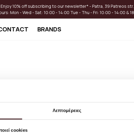
Enjoy 10% off subscribing to our newsletter* - Patra, 39 Patreos str.
ours:
Mon - Wed - Sat: 10:00 - 14:00
Tue - Thu - Fri: 10:00 - 14:00 & 1
CONTACT
BRANDS
g industry. Lorem Ipsum has been the industry's standard dummy text
ed not only five centuries, but also the leap into electronic typese
um passages, and more recently with desktop publishing software l
Λεπτομέρειες
οιεί cookies