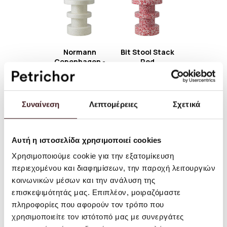
Normann
Bit Stool Stack
Copenhagen -
Red
Bit Stool Stack
255,00EUR
- Βοηθητικό
Κάθισμα/
Τραπέζι -
Συναίνεση
Λεπτομέρειες
Σχετικά
Λευκό
230,00EUR
Αυτή η ιστοσελίδα χρησιμοποιεί cookies
Χρησιμοποιούμε cookie για την εξατομίκευση
περιεχομένου και διαφημίσεων, την παροχή λειτουργιών
κοινωνικών μέσων και την ανάλυση της
επισκεψιμότητάς μας. Επιπλέον, μοιραζόμαστε
πληροφορίες που αφορούν τον τρόπο που
Normann
Normann
χρησιμοποιείτε τον ιστότοπό μας με συνεργάτες
Copenhagen -
Copenhagen -