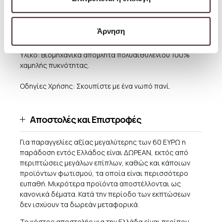
διατίθεται σε τρεις διαφορετικές παραλλαγές: Bit
Stool, Bit Stool Stack και Bit Stool Cone.
Άρνηση
Μέγεθος: Υ: 42 x Ø: 36 εκ.
Υλικό: Βιομηχανικά απόβλητα πολυαιθυλενίου 100%
χαμηλής πυκνότητας.
Οδηγίες Χρήσης: Σκουπίστε με ένα νωπό πανί.
Αποστολές και Επιστροφές
Για παραγγελίες αξίας μεγαλύτερης των 60 ΕΥΡΩ η
παράδοση εντός Ελλάδος είναι ΔΩΡΕΑΝ, εκτός από
περιπτώσεις μεγάλων επίπλων, καθώς και κάποιων
προϊόντων φωτισμού, τα οποία είναι περισσότερο
ευπαθή. Μικρότερα προϊόντα αποστέλλονται ως
κανονικά δέματα. Κατά την περίοδο των εκπτώσεων
δεν ισχύουν τα δωρεάν μεταφορικά.
Το κόστος αποστολής για την Ελλάδα είναι περίπου