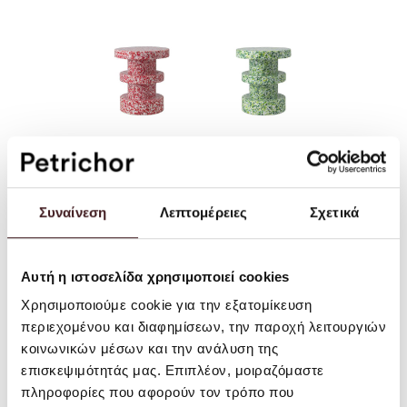
Bit Stool Stack
Normann
Red
Copenhagen -
Bit Stool Stack
255,00EUR
- Βοηθητικό
Κάθισμα/
Συναίνεση
Λεπτομέρειες
Σχετικά
Τραπέζι -
Πράσινο
255,00EUR
Αυτή η ιστοσελίδα χρησιμοποιεί cookies
Χρησιμοποιούμε cookie για την εξατομίκευση
περιεχομένου και διαφημίσεων, την παροχή λειτουργιών
κοινωνικών μέσων και την ανάλυση της
επισκεψιμότητάς μας. Επιπλέον, μοιραζόμαστε
πληροφορίες που αφορούν τον τρόπο που