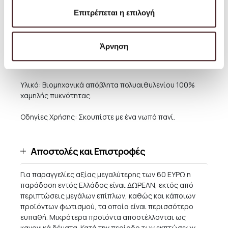
για εσωτερικό όσο και για εξωτερικό χώρο, αντέχει σε
Επιτρέπεται η επιλογή
θερμοκρασίες από -10°C έως +50°C. Το Bit Stool
διατίθεται σε τρεις διαφορετικές παραλλαγές: Bit
Stool, Bit Stool Stack και Bit Stool Cone.
Άρνηση
Μέγεθος: Υ: 42 x Ø: 36 εκ.
Υλικό: Βιομηχανικά απόβλητα πολυαιθυλενίου 100%
χαμηλής πυκνότητας.
Οδηγίες Χρήσης: Σκουπίστε με ένα νωπό πανί.
Αποστολές και Επιστροφές
Για παραγγελίες αξίας μεγαλύτερης των 60 ΕΥΡΩ η
παράδοση εντός Ελλάδος είναι ΔΩΡΕΑΝ, εκτός από
περιπτώσεις μεγάλων επίπλων, καθώς και κάποιων
προϊόντων φωτισμού, τα οποία είναι περισσότερο
ευπαθή. Μικρότερα προϊόντα αποστέλλονται ως
κανονικά δέματα. Κατά την περίοδο των εκπτώσεων