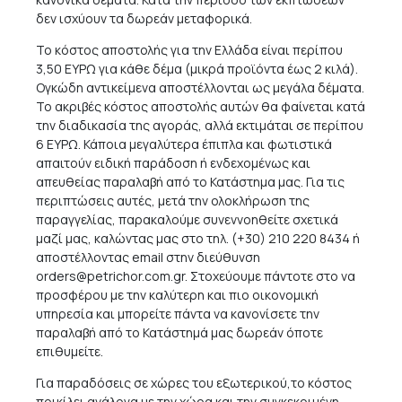
δεν ισχύουν τα δωρεάν μεταφορικά.
Το κόστος αποστολής για την Ελλάδα είναι περίπου
3,50 ΕΥΡΩ για κάθε δέμα (μικρά προϊόντα έως 2 κιλά).
Ογκώδη αντικείμενα αποστέλλονται ως μεγάλα δέματα.
Το ακριβές κόστος αποστολής αυτών θα φαίνεται κατά
την διαδικασία της αγοράς, αλλά εκτιμάται σε περίπου
6 ΕΥΡΩ. Κάποια μεγαλύτερα έπιπλα και φωτιστικά
απαιτούν ειδική παράδοση ή ενδεχομένως και
απευθείας παραλαβή από το Κατάστημα μας. Για τις
περιπτώσεις αυτές, μετά την ολοκλήρωση της
παραγγελίας, παρακαλούμε συνεννοηθείτε σχετικά
μαζί μας, καλώντας μας στο τηλ. (+30) 210 220 8434 ή
αποστέλλοντας email στην διεύθυνση
orders@petrichor.com.gr
. Στοχεύουμε πάντοτε στο να
προσφέρου με την καλύτερη και πιο οικονομική
υπηρεσία και μπορείτε πάντα να κανονίσετε την
παραλαβή από το Κατάστημά μας δωρεάν όποτε
επιθυμείτε.
Για παραδόσεις σε χώρες του εξωτερικού,το κόστος
ποικίλει ανάλογα με την χώρα και την συγκεκριμένη