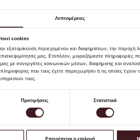
Λεπτομέρειες
οιεί cookies
την εξατομίκευση περιεχομένου και διαφημίσεων, την παροχή 
 επισκεψιμότητάς μας. Επιπλέον, μοιραζόμαστε πληροφορίες π
ό μας με συνεργάτες κοινωνικών μέσων, διαφήμισης και αναλύσ
 πληροφορίες που τους έχετε παραχωρήσει ή τις οποίες έχουν σ
υπηρεσιών τους.
Προτιμήσεις
Στατιστικά
 - Eclipse Lampshade - Καπέλο
Ferm Living - Filo Table Lamp
κού - Χαμηλό -Γκρι/Μπεζ
Φωτιστικό - Μαύρο
139,00EUR
180,00EUR
269,00
Επιτρέπεται η επιλογή
Ν