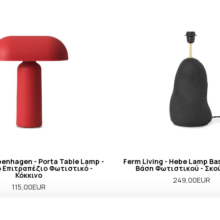
nhagen - Porta Table Lamp -
Ferm Living - Hebe Lamp Ba
 Επιτραπέζιο Φωτιστικό -
Βάση Φωτιστικού - Σκο
Κόκκινο
249,00EUR
115,00EUR