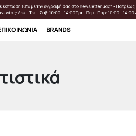
 έκπτωση 10% με την εγγραφή σας στο newsletter μας* - Πατρέως
ινωνίας:
Δευ - Τετ - Σαβ: 10:00 - 14:00
Τρι - Πεμ - Παρ: 10:00 - 14:00 
ΕΠΙΚΟΙΝΩΝΙΑ
BRANDS
τιστικά