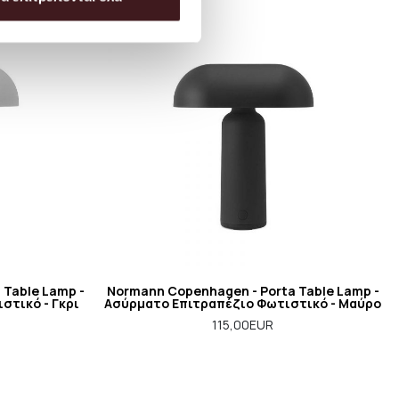
 Table Lamp -
Normann Copenhagen - Porta Table Lamp -
στικό - Γκρι
Ασύρματο Επιτραπέζιο Φωτιστικό - Μαύρο
115,00EUR