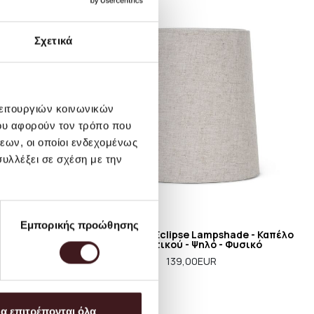
-33%
Σχετικά
λειτουργιών κοινωνικών
ου αφορούν τον τρόπο που
εων, οι οποίοι ενδεχομένως
υλλέξει σε σχέση με την
Εμπορικής προώθησης
 - Επιτραπέζιο
Ferm Living - Eclipse Lampshade - Καπέλο
/Μπεζ
Φωτιστικού - Ψηλό - Φυσικό
EUR
139,00EUR
α επιτρέπονται όλα