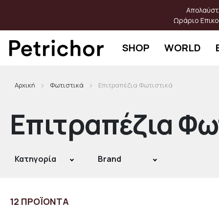
Μετάβαση
Απολαύστε
στο
Ωράριο Επικο
περιεχόμενο
SHOP
WORLD
Αρχική
Φωτιστικά
Επιτραπέζια Φωτιστικά
Επιτραπέζια Φω
Κατηγορία
Brand
12
ΠΡΟΪΟΝΤΑ