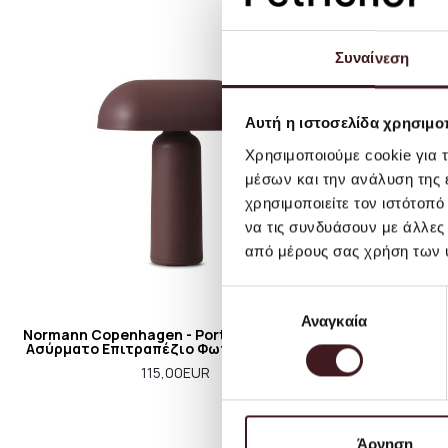
Συναίνεση
Αυτή η ιστοσελίδα χρησιμοπ
Χρησιμοποιούμε cookie για 
μέσων και την ανάλυση της
χρησιμοποιείτε τον ιστότοπ
να τις συνδυάσουν με άλλες
από μέρους σας χρήση των 
Επιλογή
Αναγκαία
συγκατάθεσης
Normann Copenhagen - Porta Table Lamp -
Ferm Living
Ασύρματο Επιτραπέζιο Φωτιστικό - Καφέ
Φωτιστι
115,00EUR
Άρνηση