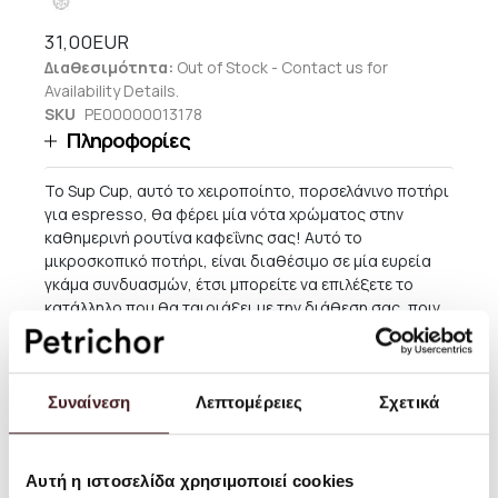
31,00EUR
Διαθεσιμότητα:
Out of Stock - Contact us for
Availability Details.
SKU
PE00000013178
Πληροφορίες
Το Sup Cup, αυτό το χειροποίητο, πορσελάνινο ποτήρι
για espresso, θα φέρει μία νότα χρώματος στην
καθημερινή ρουτίνα καφεΐνης σας! Αυτό το
μικροσκοπικό ποτήρι, είναι διαθέσιμο σε μία ευρεία
γκάμα συνδυασμών, έτσι μπορείτε να επιλέξετε το
κατάλληλο που θα ταιριάξει με την διάθεση σας, πριν
την δόση της καφεΐνης σας!
Μέγεθος: 8 x 5 εκ., 5.5 εκ. Ø. Χωρητικότητα: 70ml / 2,3 fl.
oz.
Συναίνεση
Λεπτομέρειες
Σχετικά
Οδηγίες χρήσης: Πλένετε στο χέρι.
Προσοχή: Η φωτογραφίες είναι απλώς ενδεικτικές.
Αυτή η ιστοσελίδα χρησιμοποιεί cookies
Καθώς το κάθε τεμάχιο είναι εξολοκλήρου