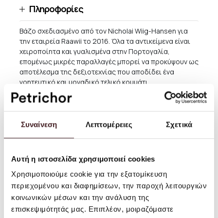
Πληροφορίες
Βάζο σχεδιασμένο από τον Nicholai Wiig-Hansen για
την εταιρεία Raawii το 2016. Όλα τα αντικείμενα είναι
χειροποίητα και γυαλισμένα στην Πορτογαλία,
επομένως μικρές παραλλαγές μπορεί να προκύψουν ως
αποτέλεσμα της δεξιοτεχνίας που αποδίδει ένα
γοητευτικό και μοναδικό τελικό κομμάτι.
Μέγεθος: Υ: 16 x Ø12 εκ.
Υλικό: Πηλός.
Συναίνεση
Λεπτομέρειες
Σχετικά
Οδηγίες Χρήσης: Πλένεται στο χέρι.
Αυτή η ιστοσελίδα χρησιμοποιεί cookies
Αποστολές και Επιστροφές
Χρησιμοποιούμε cookie για την εξατομίκευση
περιεχομένου και διαφημίσεων, την παροχή λειτουργιών
Για παραγγελίες αξίας μεγαλύτερης των 60 ΕΥΡΩ η
κοινωνικών μέσων και την ανάλυση της
παράδοση εντός Ελλάδος είναι ΔΩΡΕΑΝ, εκτός από
περιπτώσεις μεγάλων επίπλων, καθώς και κάποιων
επισκεψιμότητάς μας. Επιπλέον, μοιραζόμαστε