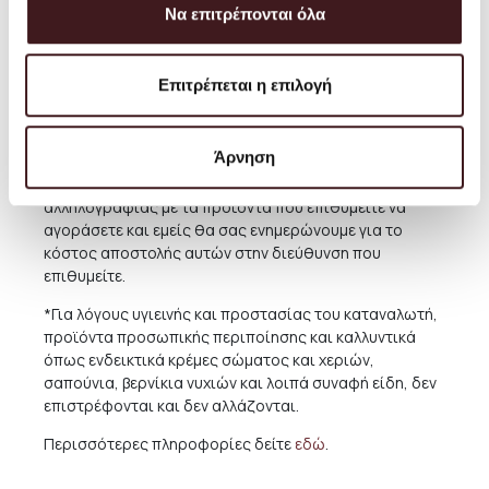
υπηρεσία και μπορείτε πάντα να κανονίσετε την
Να επιτρέπονται όλα
παραλαβή από το Κατάστημά μας δωρεάν όποτε
επιθυμείτε.
Επιτρέπεται η επιλογή
Για παραδόσεις σε χώρες του εξωτερικού,το κόστος
ποικίλει ανάλογα με την χώρα και την συγκεκριμένη
περιοχή. Για την καλύτερη εξυπηρέτηση και ενημέρωσή
Άρνηση
σας, συνιστούμε πριν προχωρήσετε σε κάποια αγορά
να μας αποστέλλετε μήνυμα ηλεκτρονικής
αλληλογραφίας με τα προϊόντα που επιθυμείτε να
αγοράσετε και εμείς θα σας ενημερώνουμε για το
κόστος αποστολής αυτών στην διεύθυνση που
επιθυμείτε.
*Για λόγους υγιεινής και προστασίας του καταναλωτή,
προϊόντα προσωπικής περιποίησης και καλλυντικά
όπως ενδεικτικά κρέμες σώματος και χεριών,
σαπούνια, βερνίκια νυχιών και λοιπά συναφή είδη, δεν
επιστρέφονται και δεν αλλάζονται.
Περισσότερες πληροφορίες δείτε
εδώ
.