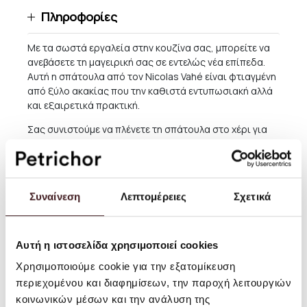
Πληροφορίες
Με τα σωστά εργαλεία στην κουζίνα σας, μπορείτε να
ανεβάσετε τη μαγειρική σας σε εντελώς νέα επίπεδα.
Αυτή η σπάτουλα από τον Nicolas Vahé είναι φτιαγμένη
από ξύλο ακακίας που την καθιστά εντυπωσιακή αλλά
και εξαιρετικά πρακτική.
Σας συνιστούμε να πλένετε τη σπάτουλα στο χέρι για
να διατηρηθεί η εμφάνισή της και να παρατείνετε τη
διάρκεια ζωής της.
Μέγεθος: Μ: 32 x Π: 7 εκ
Συναίνεση
Λεπτομέρειες
Σχετικά
Υλικό: Ξύλο Ακακίας
Οδηγίες Χρήσης: Πλένεται στο χέρι.
Αυτή η ιστοσελίδα χρησιμοποιεί cookies
Χρησιμοποιούμε cookie για την εξατομίκευση
Αποστολές και Επιστροφές
περιεχομένου και διαφημίσεων, την παροχή λειτουργιών
κοινωνικών μέσων και την ανάλυση της