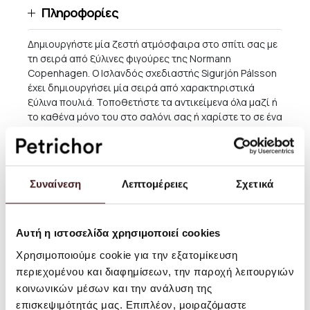
Πληροφορίες
Δημιουργήστε μία ζεστή ατμόσφαιρα στο σπίτι σας με
τη σειρά από ξύλινες φιγούρες της Normann
Copenhagen. Ο Ισλανδός σχεδιαστής Sigurjón Pálsson
έχει δημιουργήσει μία σειρά από χαρακτηριστικά
ξύλινα πουλιά. Τοποθετήστε τα αντικείμενα όλα μαζί ή
το καθένα μόνο του στο σαλόνι σας ή χαρίστε το σε ένα
αγαπημένο σας πρόσωπο.
Υλικό: Δρυς, Ατσάλι
Μέγεθος: Υ: 14 x Μ: 22 x Β: 6,5 εκ.
Συναίνεση
Λεπτομέρειες
Σχετικά
Οδηγίες Χρήσης: Σκουπίστε με νωπό πανί.
Αυτή η ιστοσελίδα χρησιμοποιεί cookies
Αποστολές και Επιστροφές
Χρησιμοποιούμε cookie για την εξατομίκευση
περιεχομένου και διαφημίσεων, την παροχή λειτουργιών
Για παραγγελίες αξίας μεγαλύτερης των 60 ΕΥΡΩ η
κοινωνικών μέσων και την ανάλυση της
παράδοση εντός Ελλάδος είναι ΔΩΡΕΑΝ, εκτός από
επισκεψιμότητάς μας. Επιπλέον, μοιραζόμαστε