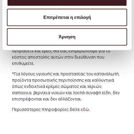
επιθυμείτε.
Για παραδόσεις σε χώρες του εξωτερικού,το κόστος
Επιτρέπεται η επιλογή
ποικίλει ανάλογα με την χώρα και την συγκεκριμένη
περιοχή. Για την καλύτερη εξυπηρέτηση και ενημέρωσή
σας, συνιστούμε πριν προχωρήσετε σε κάποια αγορά
Άρνηση
να μας αποστέλλετε μήνυμα ηλεκτρονικής
αλληλογραφίας με τα προϊόντα που επιθυμείτε να
αγοράσετε και εμείς θα σας ενημερώνουμε για το
κόστος αποστολής αυτών στην διεύθυνση που
επιθυμείτε.
*Για λόγους υγιεινής και προστασίας του καταναλωτή,
προϊόντα προσωπικής περιποίησης και καλλυντικά
όπως ενδεικτικά κρέμες σώματος και χεριών,
σαπούνια, βερνίκια νυχιών και λοιπά συναφή είδη, δεν
επιστρέφονται και δεν αλλάζονται.
Περισσότερες πληροφορίες δείτε
εδώ
.