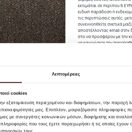
εκτιμάται σε περίπου 6 ΕΥ
ειδική παράδοση ή ενδεχομ
τις περιπτώσεις αυτές, με
συνεννοηθείτε σχετικά μαζί
αποστέλλοντας email στην
στο να προσφέρου με την κ
να κανονίσετε την παραλαβ
Για παραδόσεις σε χώρες τ
και την συγκεκριμένη περιο
συνιστούμε πριν προχωρήσε
ηλεκτρονικής αλληλογραφία
Λεπτομέρειες
θα σας ενημερώνουμε για 
επιθυμείτε.
οιεί cookies
*Για λόγους υγιεινής και 
περιποίησης και καλλυντικ
την εξατομίκευση περιεχομένου και διαφημίσεων, την παροχή 
βερνίκια νυχιών και λοιπά 
 επισκεψιμότητάς μας. Επιπλέον, μοιραζόμαστε πληροφορίες π
ό μας με συνεργάτες κοινωνικών μέσων, διαφήμισης και αναλύσ
Περισσότερες πληροφορίες
 πληροφορίες που τους έχετε παραχωρήσει ή τις οποίες έχουν σ
υπηρεσιών τους.