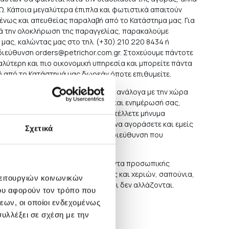
ΡΩ. Κάποια μεγαλύτερα έπιπλα και φωτιστικά απαιτούν
ένως και απευθείας παραλαβή από το Κατάστημα μας. Για
τά την ολοκλήρωση της παραγγελίας, παρακαλούμε
 μας, καλώντας μας στο τηλ. (+30) 210 220 8434 ή
 διεύθυνση
orders@petrichor.com.gr
. Στοχεύουμε πάντοτε
αλύτερη και πιο οικονομική υπηρεσία και μπορείτε πάντα
ή από το Κατάστημά μας δωρεάν όποτε επιθυμείτε.
ου εξωτερικού,το κόστος ποικίλει ανάλογα με την χώρα
χή. Για την καλύτερη εξυπηρέτηση και ενημέρωσή σας,
τε σε κάποια αγορά να μας αποστέλλετε μήνυμα
ς με τα προϊόντα που επιθυμείτε να αγοράσετε και εμείς
Σχετικά
το κόστος αποστολής αυτών στην διεύθυνση που
προστασίας του καταναλωτή, προϊόντα προσωπικής
ά όπως ενδεικτικά κρέμες σώματος και χεριών, σαπούνια,
λειτουργιών κοινωνικών
συναφή είδη, δεν επιστρέφονται και δεν αλλάζονται.
ου αφορούν τον τρόπο που
εων, οι οποίοι ενδεχομένως
 δείτε
εδώ
.
υλλέξει σε σχέση με την