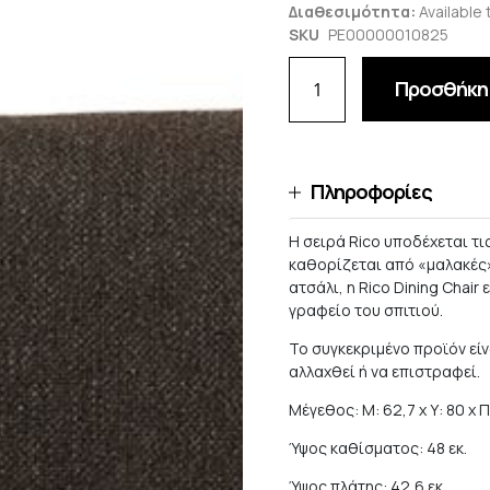
Διαθεσιμότητα:
Available 
SKU
PE00000010825
Προσθήκη 
Πληροφορίες
Η σειρά Rico υποδέχεται τι
καθορίζεται από «μαλακές»
ατσάλι, η Rico Dining Chair
γραφείο του σπιτιού.
Το συγκεκριμένο προϊόν είν
αλλαχθεί ή να επιστραφεί.
Μέγεθος: Μ: 62,7 x Υ: 80 x Π
Ύψος καθίσματος: 48 εκ.
Ύψος πλάτης: 42,6 εκ.