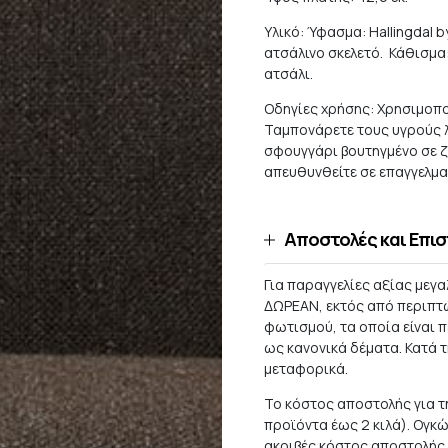
Υλικό: Ύφασμα: Hallingdal 
ατσάλινο σκελετό. Κάθισμα:
ατσάλι.
Οδηγίες χρήσης: Χρησιμοπο
Ταμπονάρετε τους υγρούς λ
σφουγγάρι βουτηγμένο σε ζ
απευθυνθείτε σε επαγγελμα
Αποστολές και Επι
Για παραγγελίες αξίας μεγ
ΔΩΡΕΑΝ, εκτός από περιπτ
φωτισμού, τα οποία είναι
ως κανονικά δέματα. Κατά 
μεταφορικά.
Το κόστος αποστολής για τη
προϊόντα έως 2 κιλά). Ογκ
ακριβές κόστος αποστολής 