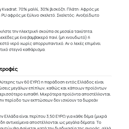
by Kvadrat. 70% μαλλί, 30% βισκόζη. Πλάτη: Αφρός με
 PU αφρός με ξύλινο σκελετό. Σκελετός: Ανοξείδωτο
ιήστε την ηλεκτρική σκούπα σε μεσαία ταχύτητα.
εκέδες με ένα βαμβακερό πανί (μη χνουδωτό) ή
εστό νερό χωρίς απορρυπαντικό. Αν ο λεκές επιμένει
τικό στεγνό καθάρισμα.
στροφές
αλύτερης των 60 ΕΥΡΩ η παράδοση εντός Ελλάδος είναι
ώσεις μεγάλων επίπλων, καθώς και κάποιων προϊόντων
 περισσότερο ευπαθή. Μικρότερα προϊόντα αποστέλλονται
την περίοδο των εκπτώσεων δεν ισχύουν τα δωρεάν
ν Ελλάδα είναι περίπου 3,50 ΕΥΡΩ για κάθε δέμα (μικρά
ώδη αντικείμενα αποστέλλονται ως μεγάλα δέματα. Το
αυτών θα φαίνεται κατά την διαδικασία της αγοράς, αλλά