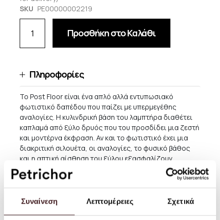
SKU
PE00000002219
Προσθήκη στο Καλάθι
Πληροφορίες
Το Post Floor είναι ένα απλό αλλά εντυπωσιακό
φωτιστικό δαπέδου που παίζει με υπερμεγέθης
αναλογίες. Η κυλινδρική βάση του λαμπτήρα διαθέτει
καπλαμά από ξύλο δρυός που του προσδίδει μια ζεστή
και μοντέρνα έκφραση. Αν και το φωτιστικό έχει μια
διακριτική σιλουέτα, οι αναλογίες, το φυσικό βάθος
και η απτική αίσθηση του ξύλου εξασφαλίζουν
ξεχωριστό στυλ.
Ταιριάζει με το καπέλο φωτιστικού Eclipse.
Συναίνεση
Λεπτομέρειες
Σχετικά
Μέγεθος: Ø: 18 x Υ: 70 εκ