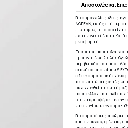
Αποστολές και Επι
Για παραγγελίες αξίας μεγ
ΔΩΡΕΑΝ, εκτός από περιπτ
φωτισμού, τα οποία είναι
ως κανονικά δέματα. Κατά 
μεταφορικά.
Το κόστος αποστολής για τη
προϊόντα έως 2 κιλά). Ογκ
ακριβές κόστος αποστολής 
εκτιμάται σε περίπου 6 ΕΥ
ειδική παράδοση ή ενδεχομ
τις περιπτώσεις αυτές, με
συνεννοηθείτε σχετικά μαζί
αποστέλλοντας email στην
στο να προσφέρου με την κ
να κανονίσετε την παραλαβ
Για παραδόσεις σε χώρες τ
και την συγκεκριμένη περιο
συνιστούμε πριν προχωρήσε