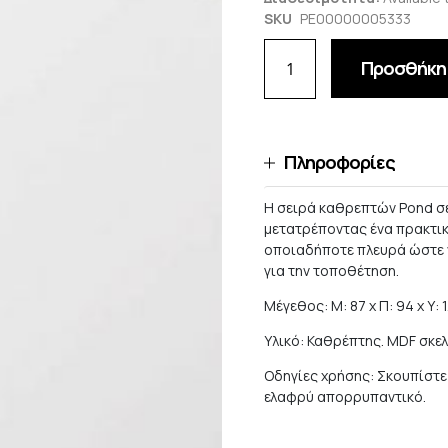
SKU
PE00000005333
Προσθήκη 
Πληροφορίες
Η σειρά καθρεπτών Pond σ
μετατρέποντας ένα πρακτικ
οποιαδήποτε πλευρά ώστε ν
για την τοποθέτηση.
Μέγεθος: Μ: 87 x Π: 94 x Υ: 1
Υλικό: Καθρέπτης. MDF σκελ
Οδηγίες χρήσης: Σκουπίστε
ελαφρύ απορρυπαντικό.