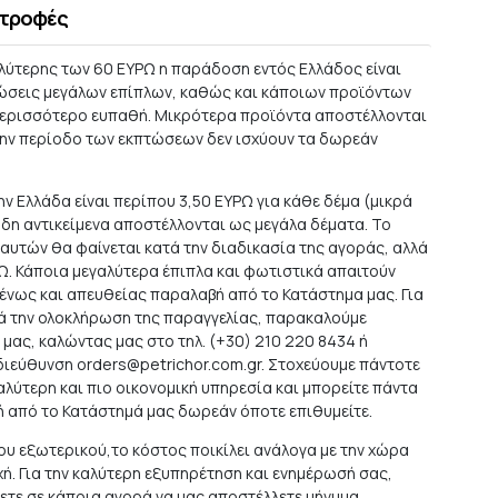
στροφές
αλύτερης των 60 ΕΥΡΩ η παράδοση εντός Ελλάδος είναι
ώσεις μεγάλων επίπλων, καθώς και κάποιων προϊόντων
 περισσότερο ευπαθή. Μικρότερα προϊόντα αποστέλλονται
την περίοδο των εκπτώσεων δεν ισχύουν τα δωρεάν
ν Ελλάδα είναι περίπου 3,50 ΕΥΡΩ για κάθε δέμα (μικρά
ώδη αντικείμενα αποστέλλονται ως μεγάλα δέματα. Το
αυτών θα φαίνεται κατά την διαδικασία της αγοράς, αλλά
ΡΩ. Κάποια μεγαλύτερα έπιπλα και φωτιστικά απαιτούν
ένως και απευθείας παραλαβή από το Κατάστημα μας. Για
τά την ολοκλήρωση της παραγγελίας, παρακαλούμε
 μας, καλώντας μας στο τηλ. (+30) 210 220 8434 ή
 διεύθυνση
orders@petrichor.com.gr
. Στοχεύουμε πάντοτε
αλύτερη και πιο οικονομική υπηρεσία και μπορείτε πάντα
ή από το Κατάστημά μας δωρεάν όποτε επιθυμείτε.
ου εξωτερικού,το κόστος ποικίλει ανάλογα με την χώρα
χή. Για την καλύτερη εξυπηρέτηση και ενημέρωσή σας,
τε σε κάποια αγορά να μας αποστέλλετε μήνυμα