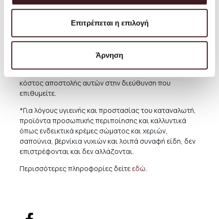
Για παραδόσεις σε χώρες του εξωτερικού,το κόστος
ποικίλει ανάλογα με την χώρα και την συγκεκριμένη
Επιτρέπεται η επιλογή
περιοχή. Για την καλύτερη εξυπηρέτηση και ενημέρωσή
σας, συνιστούμε πριν προχωρήσετε σε κάποια αγορά
να μας αποστέλλετε μήνυμα ηλεκτρονικής
Άρνηση
αλληλογραφίας με τα προϊόντα που επιθυμείτε να
αγοράσετε και εμείς θα σας ενημερώνουμε για το
κόστος αποστολής αυτών στην διεύθυνση που
επιθυμείτε.
*Για λόγους υγιεινής και προστασίας του καταναλωτή,
προϊόντα προσωπικής περιποίησης και καλλυντικά
όπως ενδεικτικά κρέμες σώματος και χεριών,
σαπούνια, βερνίκια νυχιών και λοιπά συναφή είδη, δεν
επιστρέφονται και δεν αλλάζονται.
Περισσότερες πληροφορίες δείτε
εδώ
.