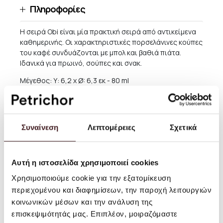
Πληροφορίες
H σειρά Obi είναι μία πρακτική σειρά από αντικείμενα
καθημερινής. Οι χαρακτηριστικές πορσελάνινες κούπες
του καφέ συνδυάζονται με μπολ και βαθιά πιάτα.
Ιδανικά για πρωινό, σούπες και σνακ.
Μέγεθος: Υ: 6,2 x Ø: 6,3 εκ - 80 ml
Υλικό: Πορσελάνη
Οδηγίες Χρήσης: Κατάλληλο για το πλυντήριο πιάτων
και τον φούρνο μικροκυμάτων. Εγκεκριμένο για
Συναίνεση
Λεπτομέρειες
Σχετικά
τρόφιμα.
Αυτή η ιστοσελίδα χρησιμοποιεί cookies
Αποστολές και Επιστροφές
Χρησιμοποιούμε cookie για την εξατομίκευση
περιεχομένου και διαφημίσεων, την παροχή λειτουργιών
Για παραγγελίες αξίας μεγαλύτερης των 60 ΕΥΡΩ η
κοινωνικών μέσων και την ανάλυση της
παράδοση εντός Ελλάδος είναι ΔΩΡΕΑΝ, εκτός από
περιπτώσεις μεγάλων επίπλων, καθώς και κάποιων
επισκεψιμότητάς μας. Επιπλέον, μοιραζόμαστε