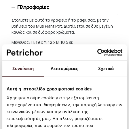
Πληροφορίες
Στολίστε με φυτά το γραφείο ή το ράφι σας, με την
βοήθεια του Mus Plant Pot. Διατίθεται σε δύο μεγέθη
καθώς και σε διάφορα χρώματα.
Μέγεθος: Π: 19 x Υ: 12 x Β: 10,5 εκ
Υλικό: Μονόχρωμη πέτρα. Χωρίς λούστρο στο
εξωτερικό. Διαυγές λούστρο στο εσωτερικό
Οδηγίες Χρήσης: Ξεπλύνετε με χλιαρό νερό
Συναίνεση
Λεπτομέρειες
Σχετικά
Αποστολές και Επιστροφές
Αυτή η ιστοσελίδα χρησιμοποιεί cookies
Χρησιμοποιούμε cookie για την εξατομίκευση
Για παραγγελίες αξίας μεγαλύτερης των 60 ΕΥΡΩ η
περιεχομένου και διαφημίσεων, την παροχή λειτουργιών
παράδοση εντός Ελλάδος είναι ΔΩΡΕΑΝ, εκτός από
κοινωνικών μέσων και την ανάλυση της
περιπτώσεις μεγάλων επίπλων, καθώς και κάποιων
επισκεψιμότητάς μας. Επιπλέον, μοιραζόμαστε
προϊόντων φωτισμού, τα οποία είναι περισσότερο
ευπαθή. Μικρότερα προϊόντα αποστέλλονται ως
πληροφορίες που αφορούν τον τρόπο που