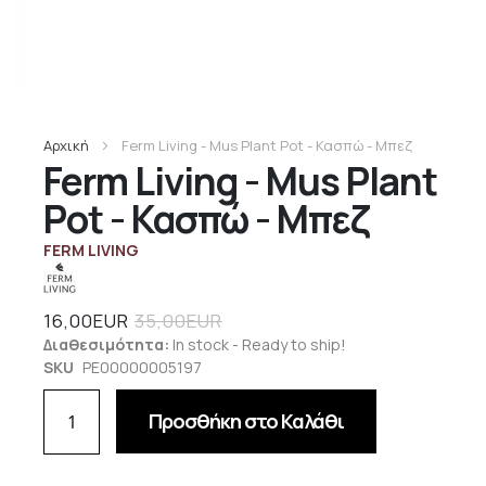
Αρχική
Ferm Living - Mus Plant Pot - Κασπώ - Μπεζ
Ferm Living - Mus Plant
Pot - Κασπώ - Μπεζ
FERM LIVING
16,00EUR
35,00EUR
Διαθεσιμότητα:
In stock - Ready to ship!
SKU
PE00000005197
Προσθήκη στο Καλάθι