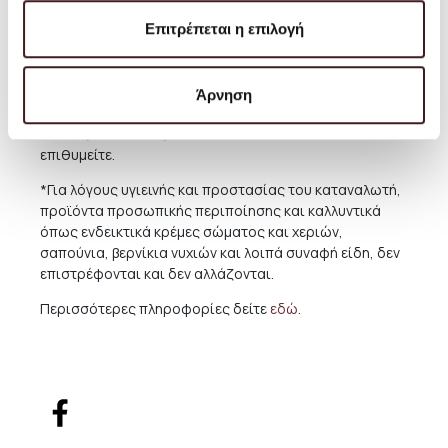
ποικίλει ανάλογα με την χώρα και την συγκεκριμένη
περιοχή. Για την καλύτερη εξυπηρέτηση και ενημέρωσή
Επιτρέπεται η επιλογή
σας, συνιστούμε πριν προχωρήσετε σε κάποια αγορά
να μας αποστέλλετε μήνυμα ηλεκτρονικής
αλληλογραφίας με τα προϊόντα που επιθυμείτε να
Άρνηση
αγοράσετε και εμείς θα σας ενημερώνουμε για το
κόστος αποστολής αυτών στην διεύθυνση που
επιθυμείτε.
*Για λόγους υγιεινής και προστασίας του καταναλωτή,
προϊόντα προσωπικής περιποίησης και καλλυντικά
όπως ενδεικτικά κρέμες σώματος και χεριών,
σαπούνια, βερνίκια νυχιών και λοιπά συναφή είδη, δεν
επιστρέφονται και δεν αλλάζονται.
Περισσότερες πληροφορίες δείτε
εδώ
.