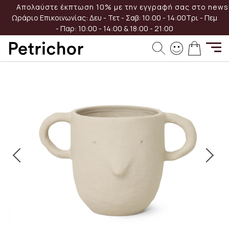
Μετάβαση
Απολαύστε έκπτωση 10% με την εγγραφή σας στο newsl
-54%
στο
Ωράριο Επικοινωνίας:
Δευ - Τετ - Σαβ: 10:00 - 14:00
Τρι - Πεμ
περιεχόμενο
- Παρ: 10:00 - 14:00 & 18:00 - 21:00
Μετάβαση
Το καλά
στο
τέλος
της
συλλογής
εικόνων