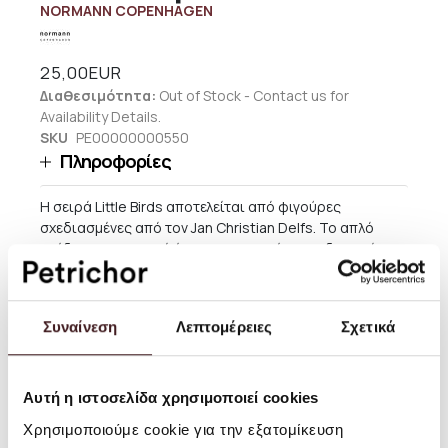
NORMANN COPENHAGEN
25,00EUR
Διαθεσιμότητα:
Out of Stock - Contact us for
Availability Details.
SKU
PE00000000550
Πληροφορίες
Η σειρά Little Birds αποτελείται από φιγούρες
σχεδιασμένες από τον Jan Christian Delfs. Το απλό
σχέδιο αναπαριστά ένα ισορροπημένο συνδυασμό
μινιμαλισμού και καθαρότητας. Έχει έξι διαφορετικά
μεγέθη και διατίθενται είτε σε φυσικό ξύλο, είτε σε
λακαρισμένο με χρώμα.
Συναίνεση
Λεπτομέρειες
Σχετικά
Μέγεθος: Υ: 10 x Ø: 5,2 εκ.
Υλικό: Δρυς
Αυτή η ιστοσελίδα χρησιμοποιεί cookies
Οδηγίες Χρήσης: Σκουπίστε με νωπό πανί.
Χρησιμοποιούμε cookie για την εξατομίκευση