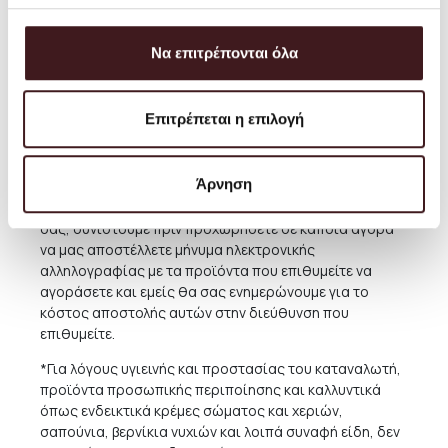
μαζί μας, καλώντας μας στο τηλ. (+30) 210 220 8434 ή
αποστέλλοντας email στην διεύθυνση
orders@petrichor.com.gr
. Στοχεύουμε πάντοτε στο να
Να επιτρέπονται όλα
προσφέρου με την καλύτερη και πιο οικονομική
υπηρεσία και μπορείτε πάντα να κανονίσετε την
παραλαβή από το Κατάστημά μας δωρεάν όποτε
Επιτρέπεται η επιλογή
επιθυμείτε.
Για παραδόσεις σε χώρες του εξωτερικού,το κόστος
Άρνηση
ποικίλει ανάλογα με την χώρα και την συγκεκριμένη
περιοχή. Για την καλύτερη εξυπηρέτηση και ενημέρωσή
σας, συνιστούμε πριν προχωρήσετε σε κάποια αγορά
να μας αποστέλλετε μήνυμα ηλεκτρονικής
αλληλογραφίας με τα προϊόντα που επιθυμείτε να
αγοράσετε και εμείς θα σας ενημερώνουμε για το
κόστος αποστολής αυτών στην διεύθυνση που
επιθυμείτε.
*Για λόγους υγιεινής και προστασίας του καταναλωτή,
προϊόντα προσωπικής περιποίησης και καλλυντικά
όπως ενδεικτικά κρέμες σώματος και χεριών,
σαπούνια, βερνίκια νυχιών και λοιπά συναφή είδη, δεν