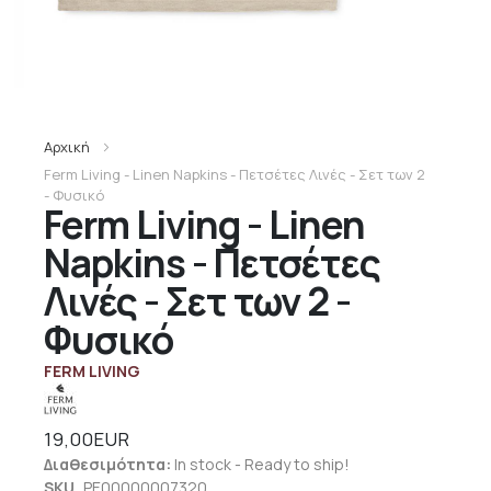
Αρχική
Ferm Living - Linen Napkins - Πετσέτες Λινές - Σετ των 2
- Φυσικό
Ferm Living - Linen
Napkins - Πετσέτες
Λινές - Σετ των 2 -
Φυσικό
FERM LIVING
19,00EUR
Διαθεσιμότητα:
In stock - Ready to ship!
SKU
PE00000007320