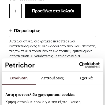
Προσθήκη στο Καλάθι
Πληροφορίες
Αυτές οι απλές, διακριτικές πετσέτες είναι
κατασκευασμένες εξ ολοκλήρου από λινό, καθιστώντας
τες την τέλεια προσθήκη σε ένα τραπέζι εμπνευσμένο
από τη φύση. Συνδυάστε τις με τα δαχτυλίδια
πετσετών Flow για να ολοκληρώσετε την εμφάνιση. Οι
λινές χαρτοπετσέτες έρχονται σε σετ των δύο.
Μέγεθος: Π: 45 x Υ: 45 εκ
Συναίνεση
Λεπτομέρειες
Σχετικά
Υλικό: 100% λινό
Οδηγίες Χρήσης: Πλύσιμο στους 40°C. Πριν από την
Αυτή η ιστοσελίδα χρησιμοποιεί cookies
πρώτη πλύση, αφήστε το σε κρύο νερό για 24 ώρες για
να βελτιώσετε την απόδοση στεγνώματος.
Χρησιμοποιούμε cookie για την εξατομίκευση