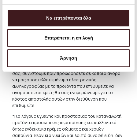
μαζί μας, καλώντας μας στο τηλ. (+30) 210 220 8434 ή
αποστέλλοντας email στην διεύθυνση
orders@petrichor.com.gr
. Στοχεύουμε πάντοτε στο να
Να επιτρέπονται όλα
προσφέρου με την καλύτερη και πιο οικονομική
υπηρεσία και μπορείτε πάντα να κανονίσετε την
παραλαβή από το Κατάστημά μας δωρεάν όποτε
Επιτρέπεται η επιλογή
επιθυμείτε.
Για παραδόσεις σε χώρες του εξωτερικού,το κόστος
Άρνηση
ποικίλει ανάλογα με την χώρα και την συγκεκριμένη
περιοχή. Για την καλύτερη εξυπηρέτηση και ενημέρωσή
σας, συνιστούμε πριν προχωρήσετε σε κάποια αγορά
να μας αποστέλλετε μήνυμα ηλεκτρονικής
αλληλογραφίας με τα προϊόντα που επιθυμείτε να
αγοράσετε και εμείς θα σας ενημερώνουμε για το
κόστος αποστολής αυτών στην διεύθυνση που
επιθυμείτε.
*Για λόγους υγιεινής και προστασίας του καταναλωτή,
προϊόντα προσωπικής περιποίησης και καλλυντικά
όπως ενδεικτικά κρέμες σώματος και χεριών,
σαπούνια, βερνίκια νυχιών και λοιπά συναφή είδη, δεν