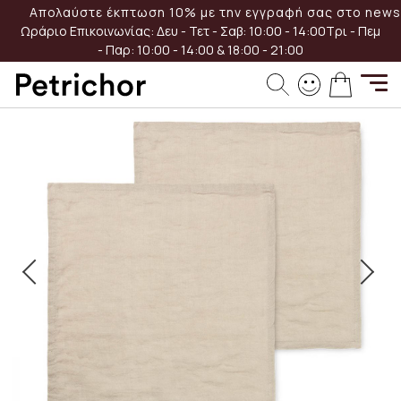
Μετάβαση
Απολαύστε έκπτωση 10% με την εγγραφή σας στο newsl
στο
Ωράριο Επικοινωνίας:
Δευ - Τετ - Σαβ: 10:00 - 14:00
Τρι - Πεμ
περιεχόμενο
- Παρ: 10:00 - 14:00 & 18:00 - 21:00
Μετάβαση
Το καλά
στο
τέλος
της
συλλογής
εικόνων