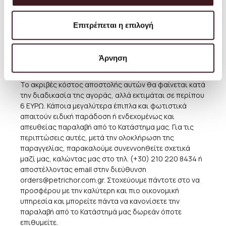
προϊόντων φωτισμού, τα οποία είναι περισσότερο
ευπαθή. Μικρότερα προϊόντα αποστέλλονται ως
κανονικά δέματα. Κατά την περίοδο των εκπτώσεων
Επιτρέπεται η επιλογή
δεν ισχύουν τα δωρεάν μεταφορικά.
Το κόστος αποστολής για την Ελλάδα είναι περίπου
Άρνηση
3,50 ΕΥΡΩ για κάθε δέμα (μικρά προϊόντα έως 2 κιλά).
Ογκώδη αντικείμενα αποστέλλονται ως μεγάλα δέματα.
Το ακριβές κόστος αποστολής αυτών θα φαίνεται κατά
την διαδικασία της αγοράς, αλλά εκτιμάται σε περίπου
6 ΕΥΡΩ. Κάποια μεγαλύτερα έπιπλα και φωτιστικά
απαιτούν ειδική παράδοση ή ενδεχομένως και
απευθείας παραλαβή από το Κατάστημα μας. Για τις
περιπτώσεις αυτές, μετά την ολοκλήρωση της
παραγγελίας, παρακαλούμε συνεννοηθείτε σχετικά
μαζί μας, καλώντας μας στο τηλ. (+30) 210 220 8434 ή
αποστέλλοντας email στην διεύθυνση
orders@petrichor.com.gr
. Στοχεύουμε πάντοτε στο να
προσφέρου με την καλύτερη και πιο οικονομική
υπηρεσία και μπορείτε πάντα να κανονίσετε την
παραλαβή από το Κατάστημά μας δωρεάν όποτε
επιθυμείτε.