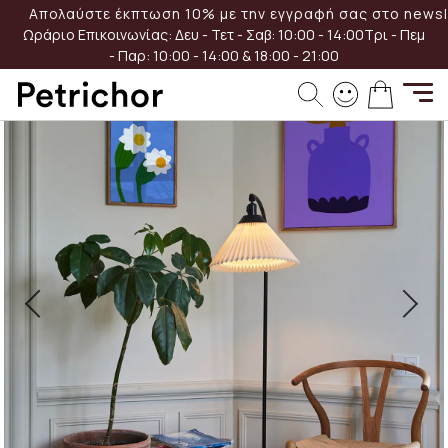
Μετάβαση
Απολαύστε έκπτωση 10% με την εγγραφή σας στο newsle
στο
Ωράριο Επικοινωνίας:
Δευ - Τετ - Σαβ: 10:00 - 14:00
Τρι - Πεμ
περιεχόμενο
- Παρ: 10:00 - 14:00 & 18:00 - 21:00
Μετάβαση
Το καλά
στο
τέλος
της
συλλογής
εικόνων