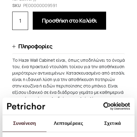
SKU
PE00000009591
Προσθήκη στο Καλάθι
Πληροφορίες
Το Haze Wall Cabinet είναι, όπως υποδηλώνει το όνομά
του, ένα πρακτικό ντουλάπι τοίχου για την αποθήκευση
μικρότερων αντικειμένων. Κατασκευασμένο από ατσάλι
είναι η ιδανική λύση για την αποθήκευση ποτηριών
στην κουζίνα ή ειδών περιποίησης στο μπάνιο. Είναι
εξίσου ιδανικό σε ένα διάδρομο γεμάτο με καθημερινά
αντικείμενα όπως κλειδιά και γυαλιά ηλίου.
Μέγεθος: Π: 35 x Υ: 60 x Β: 15 εκ
Υλικό: Γυαλί και βαμμένο σίδερο
Συναίνεση
Λεπτομέρειες
Σχετικά
Πληροφορίες: Μέγιστη χωρητικότητα βάρους 5 κιλά.