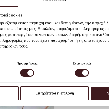
φωτισμού, τα οποία είναι
ως κανονικά δέματα. Κατά 
μεταφορικά.
οιεί cookies
Το κόστος αποστολής για τη
την εξατομίκευση περιεχομένου και διαφημίσεων, την παροχή 
προϊόντα έως 2 κιλά). Ογκ
 επισκεψιμότητάς μας. Επιπλέον, μοιραζόμαστε πληροφορίες π
ακριβές κόστος αποστολής 
ό μας με συνεργάτες κοινωνικών μέσων, διαφήμισης και αναλύσ
εκτιμάται σε περίπου 6 ΕΥ
 πληροφορίες που τους έχετε παραχωρήσει ή τις οποίες έχουν σ
ειδική παράδοση ή ενδεχομ
υπηρεσιών τους.
τις περιπτώσεις αυτές, με
συνεννοηθείτε σχετικά μαζί
αποστέλλοντας email στην
Προτιμήσεις
Στατιστικά
στο να προσφέρου με την κ
να κανονίσετε την παραλαβ
Για παραδόσεις σε χώρες τ
και την συγκεκριμένη περιο
συνιστούμε πριν προχωρήσε
ηλεκτρονικής αλληλογραφία
Επιτρέπεται η επιλογή
Ν
θα σας ενημερώνουμε για 
επιθυμείτε.