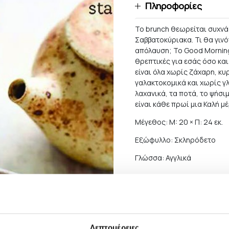
Πληροφορίες
Το brunch θεωρείται συχνά
Σαββατοκύριακα. Τι θα γιν
απόλαυση; Το Good Morning
θρεπτικές για εσάς όσο και
είναι όλα χωρίς ζάχαρη, κυ
γαλακτοκομικά και χωρίς γ
λαχανικά, τα ποτά, το ψήσι
είναι κάθε πρωί μια Καλή μέ
Μέγεθος: M: 20 × Π: 24 εκ.
Εξώφυλλο: Σκληρόδετο
Γλώσσα: Αγγλικά
Αποστολές και Επι
Για παραγγελίες αξίας μεγ
ΔΩΡΕΑΝ, εκτός από περιπτ
Λεπτομέρειες