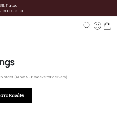
 39, Πάτρα
& 18:00 - 21:00
Το 
ings
to order (Allow 4 - 6 weeks for delivery)
στο Καλάθι