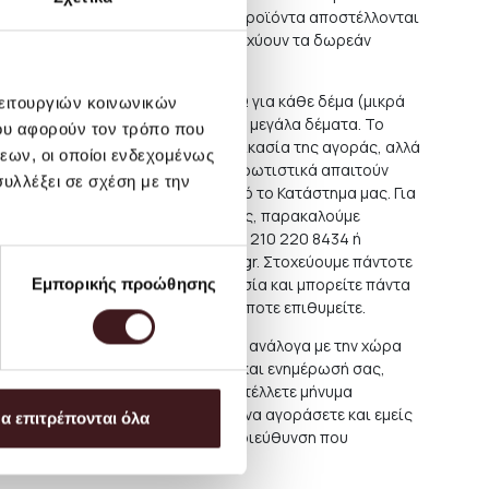
 περισσότερο ευπαθή. Μικρότερα προϊόντα αποστέλλονται
την περίοδο των εκπτώσεων δεν ισχύουν τα δωρεάν
ν Ελλάδα είναι περίπου 3,50 ΕΥΡΩ για κάθε δέμα (μικρά
λειτουργιών κοινωνικών
ώδη αντικείμενα αποστέλλονται ως μεγάλα δέματα. Το
ου αφορούν τον τρόπο που
αυτών θα φαίνεται κατά την διαδικασία της αγοράς, αλλά
εων, οι οποίοι ενδεχομένως
ΡΩ. Κάποια μεγαλύτερα έπιπλα και φωτιστικά απαιτούν
υλλέξει σε σχέση με την
ένως και απευθείας παραλαβή από το Κατάστημα μας. Για
τά την ολοκλήρωση της παραγγελίας, παρακαλούμε
 μας, καλώντας μας στο τηλ. (+30) 210 220 8434 ή
 διεύθυνση
orders@petrichor.com.gr
. Στοχεύουμε πάντοτε
Εμπορικής προώθησης
αλύτερη και πιο οικονομική υπηρεσία και μπορείτε πάντα
ή από το Κατάστημά μας δωρεάν όποτε επιθυμείτε.
ου εξωτερικού,το κόστος ποικίλει ανάλογα με την χώρα
χή. Για την καλύτερη εξυπηρέτηση και ενημέρωσή σας,
τε σε κάποια αγορά να μας αποστέλλετε μήνυμα
ς με τα προϊόντα που επιθυμείτε να αγοράσετε και εμείς
α επιτρέπονται όλα
το κόστος αποστολής αυτών στην διεύθυνση που