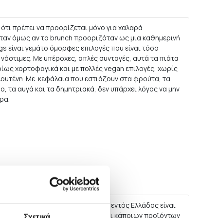
 ότι πρέπει να προορίζεται μόνο για χαλαρά
όταν όμως αν το brunch προοριζόταν ως μια καθημερινή
s είναι γεμάτο όμορφες επιλογές που είναι τόσο
 νόστιμες. Με υπέροχες, απλές συνταγές, αυτά τα πιάτα
ρίως χορτοφαγικά και με πολλές vegan επιλογές, χωρίς
λουτένη. Με κεφάλαια που εστιάζουν στα φρούτα, τα
μο, τα αυγά και τα δημητριακά, δεν υπάρχει λόγος να μην
ρα.
στροφές
αλύτερης των 60 ΕΥΡΩ η παράδοση εντός Ελλάδος είναι
ώσεις μεγάλων επίπλων, καθώς και κάποιων προϊόντων
Σχετικά