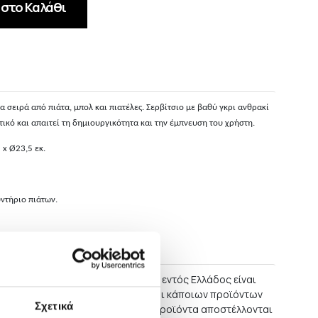
στο Καλάθι
ια σειρά από πιάτα, μπολ και πιατέλες. Σερβίτσιο με βαθύ γκρι ανθρακί
ικό και απαιτεί τη δημιουργικότητα και την έμπνευση του χρήστη.
5 x Ø23,5 εκ.
υντήριο πιάτων.
στροφές
αλύτερης των 60 ΕΥΡΩ η παράδοση εντός Ελλάδος είναι
ώσεις μεγάλων επίπλων, καθώς και κάποιων προϊόντων
Σχετικά
 περισσότερο ευπαθή. Μικρότερα προϊόντα αποστέλλονται