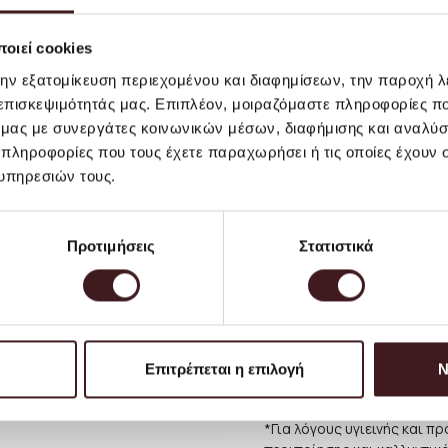
ως κανονικά δέματα. Κατά 
μεταφορικά.
οιεί cookies
Το κόστος αποστολής για τη
την εξατομίκευση περιεχομένου και διαφημίσεων, την παροχή 
προϊόντα έως 2 κιλά). Ογκ
 επισκεψιμότητάς μας. Επιπλέον, μοιραζόμαστε πληροφορίες π
ακριβές κόστος αποστολής 
εκτιμάται σε περίπου 6 ΕΥ
ό μας με συνεργάτες κοινωνικών μέσων, διαφήμισης και αναλύσ
ειδική παράδοση ή ενδεχομ
 πληροφορίες που τους έχετε παραχωρήσει ή τις οποίες έχουν σ
τις περιπτώσεις αυτές, με
υπηρεσιών τους.
συνεννοηθείτε σχετικά μαζί
αποστέλλοντας email στην
στο να προσφέρου με την κ
Προτιμήσεις
Στατιστικά
να κανονίσετε την παραλαβ
Για παραδόσεις σε χώρες τ
και την συγκεκριμένη περιο
συνιστούμε πριν προχωρήσε
ηλεκτρονικής αλληλογραφία
Επιτρέπεται η επιλογή
Ν
θα σας ενημερώνουμε για 
επιθυμείτε.
*Για λόγους υγιεινής και 