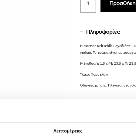
Προσθήκη 
Πληροφορίες
Η Martine Keirsebilck σχεδιάσει μ
χρώμα. Το χρώμα είναι αντισυμβατ
Μέγεθος: Υ: 1,5 x Μ: 23,5 x Π: 23,
Υλικό: Πορσελάνη
Οδηγίες χρήσης: Πλένεται στο πλ
Αποστολές και Επι
Για παραγγελίες αξίας μεγ
ΔΩΡΕΑΝ, εκτός από περιπτ
Λεπτομέρειες
φωτισμού, τα οποία είναι