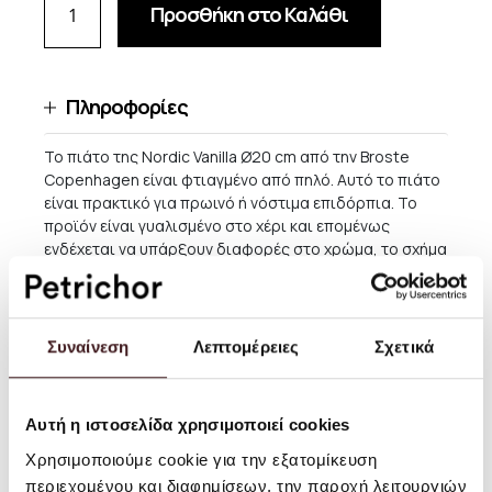
Προσθήκη στο Καλάθι
Πληροφορίες
Το πιάτο της Nordic Vanilla Ø20 cm από την Broste
Copenhagen είναι φτιαγμένο από πηλό. Αυτό το πιάτο
είναι πρακτικό για πρωινό ή νόστιμα επιδόρπια. Το
προϊόν είναι γυαλισμένο στο χέρι και επομένως
ενδέχεται να υπάρξουν διαφορές στο χρώμα, το σχήμα
και το μέγεθος.
Μέγεθος: Ø20 εκ.
Συναίνεση
Λεπτομέρειες
Σχετικά
Υλικό: Πήλινο
Οδηγίες χρήσης: Ασφαλές για φούρνο μικροκυμάτων
έως 675W. Πλένεται στο πλυντήριο πιάτων. Μέγιστη
Αυτή η ιστοσελίδα χρησιμοποιεί cookies
θερμοκρασία πλυντηρίου πιάτων 65°C
Χρησιμοποιούμε cookie για την εξατομίκευση
περιεχομένου και διαφημίσεων, την παροχή λειτουργιών