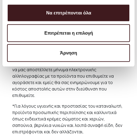
αποστέλλοντας email στην διεύθυνση
orders@petrichor.com.gr
. Στοχεύουμε πάντοτε στο να
Να επιτρέπονται όλα
προσφέρου με την καλύτερη και πιο οικονομική
υπηρεσία και μπορείτε πάντα να κανονίσετε την
παραλαβή από το Κατάστημά μας δωρεάν όποτε
Επιτρέπεται η επιλογή
επιθυμείτε.
Για παραδόσεις σε χώρες του εξωτερικού,το κόστος
ποικίλει ανάλογα με την χώρα και την συγκεκριμένη
Άρνηση
περιοχή. Για την καλύτερη εξυπηρέτηση και ενημέρωσή
σας, συνιστούμε πριν προχωρήσετε σε κάποια αγορά
να μας αποστέλλετε μήνυμα ηλεκτρονικής
αλληλογραφίας με τα προϊόντα που επιθυμείτε να
αγοράσετε και εμείς θα σας ενημερώνουμε για το
κόστος αποστολής αυτών στην διεύθυνση που
επιθυμείτε.
*Για λόγους υγιεινής και προστασίας του καταναλωτή,
προϊόντα προσωπικής περιποίησης και καλλυντικά
όπως ενδεικτικά κρέμες σώματος και χεριών,
σαπούνια, βερνίκια νυχιών και λοιπά συναφή είδη, δεν
επιστρέφονται και δεν αλλάζονται.