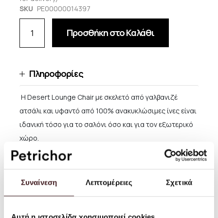
SKU
PE00000014397
Προσθήκη στο Καλάθι
Πληροφορίες
H Desert Lounge Chair με σκελετό από γαλβανιζέ
ατσάλι και υφαντό από 100% ανακυκλώσιμες ίνες είναι
ιδανική τόσο για το σαλόνι όσο και για τον εξωτερικό
χώρο.
Ύψος θέσης: 20 εκ.
Υλικό: Γαλβανιζέ ατσάλι. Κάθισμα: Υφαντό από 100%
Συναίνεση
Λεπτομέρειες
Σχετικά
PET ίνες από ανακυκλώσιμο πλαστικό
Κατάλληλο για χρήση σε εξωτερικούς χώρους
Αυτή η ιστοσελίδα χρησιμοποιεί cookies