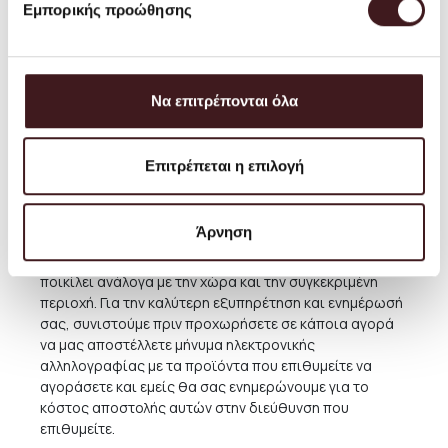
Εμπορικής προώθησης
απαιτούν ειδική παράδοση ή ενδεχομένως και
απευθείας παραλαβή από το Κατάστημα μας. Για τις
περιπτώσεις αυτές, μετά την ολοκλήρωση της
παραγγελίας, παρακαλούμε συνεννοηθείτε σχετικά
μαζί μας, καλώντας μας στο τηλ. (+30) 210 220 8434 ή
Να επιτρέπονται όλα
αποστέλλοντας email στην διεύθυνση
orders@petrichor.com.gr
. Στοχεύουμε πάντοτε στο να
προσφέρου με την καλύτερη και πιο οικονομική
Επιτρέπεται η επιλογή
υπηρεσία και μπορείτε πάντα να κανονίσετε την
παραλαβή από το Κατάστημά μας δωρεάν όποτε
επιθυμείτε.
Άρνηση
Για παραδόσεις σε χώρες του εξωτερικού,το κόστος
ποικίλει ανάλογα με την χώρα και την συγκεκριμένη
περιοχή. Για την καλύτερη εξυπηρέτηση και ενημέρωσή
σας, συνιστούμε πριν προχωρήσετε σε κάποια αγορά
να μας αποστέλλετε μήνυμα ηλεκτρονικής
αλληλογραφίας με τα προϊόντα που επιθυμείτε να
αγοράσετε και εμείς θα σας ενημερώνουμε για το
κόστος αποστολής αυτών στην διεύθυνση που
επιθυμείτε.