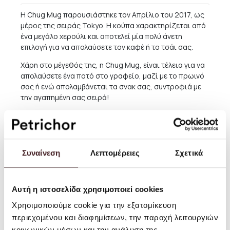
Η Chug Mug παρουσιάστηκε τον Απρίλιο του 2017, ως
μέρος της σειράς Tokyo. Η κούπα χαρακτηρίζεται από
ένα μεγάλο χερούλι και αποτελεί μία πολύ άνετη
επιλογή για να απολαύσετε τον καφέ ή το τσάι σας.
Χάρη στο μέγεθός της, η Chug Mug, είναι τέλεια για να
απολαύσετε ένα ποτό στο γραφείο, μαζί με το πρωινό
σας ή ενώ απολαμβάνεται τα σνακ σας, συντροφιά με
την αγαπημένη σας σειρά!
Μέγεθος: 8,5 x 13 εκ. Χωρητικότητα: +/- 340ml/ 11,5 fl oz
Οδηγίες χρήσης: Πλένετε στο χέρι
Προσοχή: Η φωτογραφίες είναι απλώς ενδεικτικές.
Συναίνεση
Λεπτομέρειες
Σχετικά
Καθώς το κάθε τεμάχιο είναι εξολοκλήρου
χειροποίητο, μπορούν να υπάρξουν παραλλαγές και
διαφοροποιήσεις
Αυτή η ιστοσελίδα χρησιμοποιεί cookies
Χρησιμοποιούμε cookie για την εξατομίκευση
Αποστολές και Επιστροφές
περιεχομένου και διαφημίσεων, την παροχή λειτουργιών
κοινωνικών μέσων και την ανάλυση της