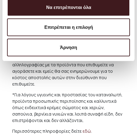
προσφέρου με την καλύτερη και πιο οικονομική
Να επιτρέπονται όλα
υπηρεσία και μπορείτε πάντα να κανονίσετε την
παραλαβή από το Κατάστημά μας δωρεάν όποτε
επιθυμείτε.
Επιτρέπεται η επιλογή
Για παραδόσεις σε χώρες του εξωτερικού,το κόστος
ποικίλει ανάλογα με την χώρα και την συγκεκριμένη
περιοχή. Για την καλύτερη εξυπηρέτηση και ενημέρωσή
Άρνηση
σας, συνιστούμε πριν προχωρήσετε σε κάποια αγορά
να μας αποστέλλετε μήνυμα ηλεκτρονικής
αλληλογραφίας με τα προϊόντα που επιθυμείτε να
αγοράσετε και εμείς θα σας ενημερώνουμε για το
κόστος αποστολής αυτών στην διεύθυνση που
επιθυμείτε.
*Για λόγους υγιεινής και προστασίας του καταναλωτή,
προϊόντα προσωπικής περιποίησης και καλλυντικά
όπως ενδεικτικά κρέμες σώματος και χεριών,
σαπούνια, βερνίκια νυχιών και λοιπά συναφή είδη, δεν
επιστρέφονται και δεν αλλάζονται.
Περισσότερες πληροφορίες δείτε
εδώ
.