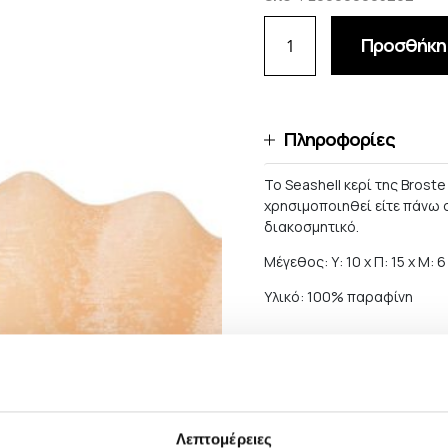
Προσθήκη 
Πληροφορίες
Το Seashell κερί της Brost
χρησιμοποιηθεί είτε πάνω σ
διακοσμητικό.
Μέγεθος: Υ: 10 x Π: 15 x Μ: 
Υλικό: 100% παραφίνη
Αποστολές και Επι
Για παραγγελίες αξίας μεγ
ΔΩΡΕΑΝ, εκτός από περιπτ
Λεπτομέρειες