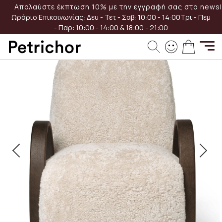
Μετάβαση
Απολαύστε έκπτωση 10% με την εγγραφή σας στο newsle
στο
Ωράριο Επικοινωνίας:
Δευ - Τετ - Σαβ: 10:00 - 14:00
Τρι - Πεμ
περιεχόμενο
- Παρ: 10:00 - 14:00 & 18:00 - 21:00
Μετάβαση
Το καλά
στο
τέλος
της
συλλογής
εικόνων