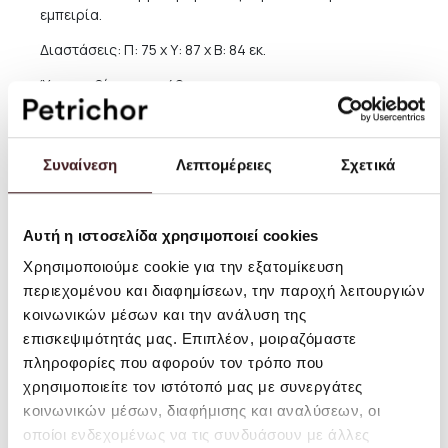
εμπειρία.
Διαστάσεις: Π: 75 x Υ: 87 x Β: 84 εκ.
Ύψος καθίσματος: 42 εκ.
Ύψος πλάτης: 44 εκ.
Υλικό: Ταπετσαρία: Sheepskin Curly 17 mm από
Συναίνεση
Λεπτομέρειες
Σχετικά
Skandilock. Κάθισμα/πλάτη: Ξύλινη δομή με αφρό PU
υψηλής αντοχής και πολυεστερικό γέμισμα. Μπράτσα:
Πιστοποιημένη δρυς FSC™, σκούρο βαμμένο
Αυτή η ιστοσελίδα χρησιμοποιεί cookies
Πληροφορίες: Όπως τα περισσότερα φυσικά υλικά, το
Χρησιμοποιούμε cookie για την εξατομίκευση
δέρμα προβάτου μπορεί να παρουσιάζει διαφορές στη
περιεχομένου και διαφημίσεων, την παροχή λειτουργιών
δομή, την πυκνότητα και το πάχος. Τα δέρματα
ενδέχεται να έχουν διαφοροποιήσεις στο χρώμα και τα
κοινωνικών μέσων και την ανάλυση της
μοτίβα μπούκλας, καθιστώντας κάθε κομμάτι
επισκεψιμότητάς μας. Επιπλέον, μοιραζόμαστε
μοναδικό. Κατοχυρωμένος σχεδιασμός
πληροφορίες που αφορούν τον τρόπο που
χρησιμοποιείτε τον ιστότοπό μας με συνεργάτες
Οδηγίες φροντίδας: Για να διατηρήσετε την κατάσταση
κοινωνικών μέσων, διαφήμισης και αναλύσεων, οι
των επίπλων από δέρμα προβάτου, σκουπίστε τακτικά
με ηλεκτρική σκούπα και αερίστε τα. Χρησιμοποιήστε
οποίοι ενδεχομένως να τις συνδυάσουν με άλλες