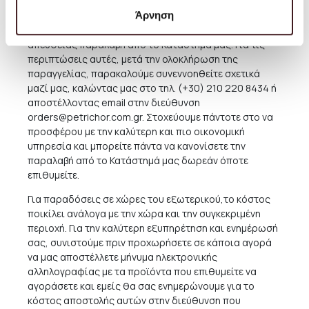
την διαδικασία της αγοράς, αλλά εκτιμάται σε περίπου
Άρνηση
6 ΕΥΡΩ. Κάποια μεγαλύτερα έπιπλα και φωτιστικά
απαιτούν ειδική παράδοση ή ενδεχομένως και
απευθείας παραλαβή από το Κατάστημα μας. Για τις
περιπτώσεις αυτές, μετά την ολοκλήρωση της
παραγγελίας, παρακαλούμε συνεννοηθείτε σχετικά
μαζί μας, καλώντας μας στο τηλ. (+30) 210 220 8434 ή
αποστέλλοντας email στην διεύθυνση
orders@petrichor.com.gr
. Στοχεύουμε πάντοτε στο να
προσφέρου με την καλύτερη και πιο οικονομική
υπηρεσία και μπορείτε πάντα να κανονίσετε την
παραλαβή από το Κατάστημά μας δωρεάν όποτε
επιθυμείτε.
Για παραδόσεις σε χώρες του εξωτερικού,το κόστος
ποικίλει ανάλογα με την χώρα και την συγκεκριμένη
περιοχή. Για την καλύτερη εξυπηρέτηση και ενημέρωσή
σας, συνιστούμε πριν προχωρήσετε σε κάποια αγορά
να μας αποστέλλετε μήνυμα ηλεκτρονικής
αλληλογραφίας με τα προϊόντα που επιθυμείτε να
αγοράσετε και εμείς θα σας ενημερώνουμε για το
κόστος αποστολής αυτών στην διεύθυνση που