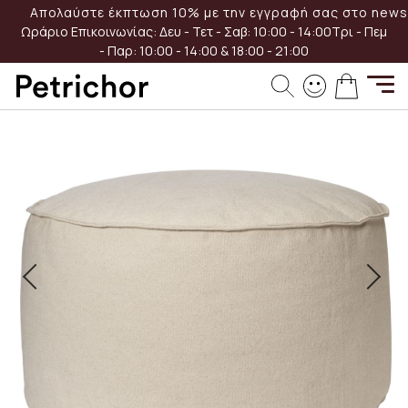
Μετάβαση
Απολαύστε έκπτωση 10% με την εγγραφή σας στο newsl
στο
Ωράριο Επικοινωνίας:
Δευ - Τετ - Σαβ: 10:00 - 14:00
Τρι - Πεμ
περιεχόμενο
- Παρ: 10:00 - 14:00 & 18:00 - 21:00
Μετάβαση
Το καλά
στο
τέλος
της
συλλογής
εικόνων