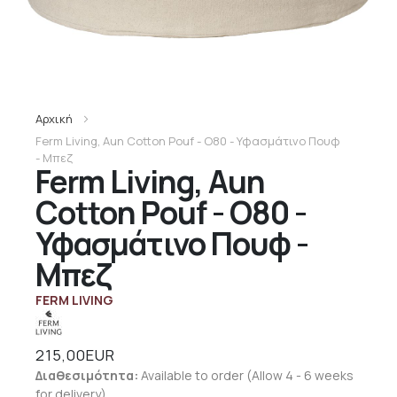
Αρχική
Ferm Living, Aun Cotton Pouf - O80 - Υφασμάτινο Πουφ
- Μπεζ
Ferm Living, Aun
Cotton Pouf - O80 -
Υφασμάτινο Πουφ -
Μπεζ
FERM LIVING
215,00EUR
Διαθεσιμότητα:
Available to order (Allow 4 - 6 weeks
for delivery)