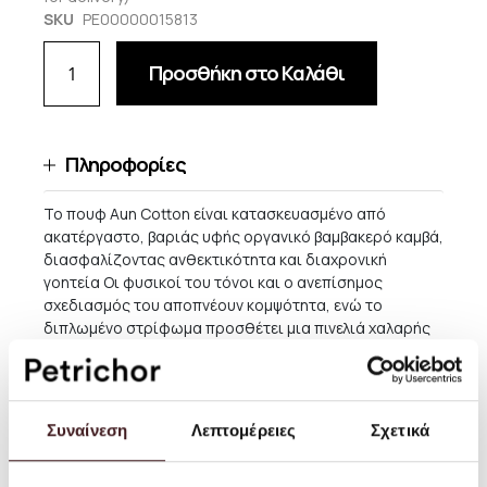
SKU
PE00000015813
Προσθήκη στο Καλάθι
Πληροφορίες
Το πουφ Aun Cotton είναι κατασκευασμένο από
ακατέργαστο, βαριάς υφής οργανικό βαμβακερό καμβά,
διασφαλίζοντας ανθεκτικότητα και διαχρονική
γοητεία Οι φυσικοί του τόνοι και ο ανεπίσημος
σχεδιασμός του αποπνέουν κομψότητα, ενώ το
διπλωμένο στρίφωμα προσθέτει μια πινελιά χαλαρής
φινέτσας. Γεμισμένο με μαλακές ελαφριές μικροπέρλες
που προσαρμόζονται άψογα στο σώμα,
προσφέροντας ασύγκριτη άνεση σε κάθε περιβάλλον.
Συναίνεση
Λεπτομέρειες
Σχετικά
Μέγεθος Ø 80 x Υ 40 εκ
Υλικό: Κάλυμμα: 100% οργανικό βαμβάκι. Εσωτερική