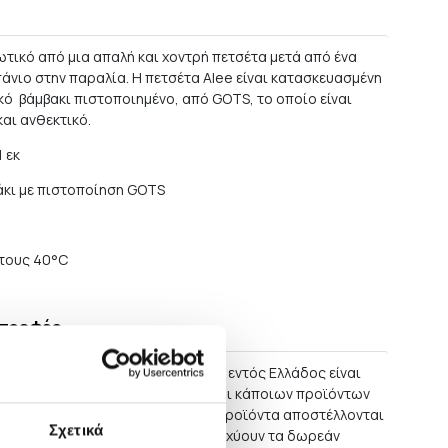
ωτικό από μια απαλή και χοντρή πετσέτα μετά από ένα
άνιο στην παραλία. Η πετσέτα Alee είναι κατασκευασμένη
κό βάμβακι πιστοποιημένο, από GOTS, το οποίο είναι
αι ανθεκτικό.
1 εκ
άκι με πιστοποίηση GOTS
στους 40°C
στροφές
αλύτερης των 60 ΕΥΡΩ η παράδοση εντός Ελλάδος είναι
ώσεις μεγάλων επίπλων, καθώς και κάποιων προϊόντων
 περισσότερο ευπαθή. Μικρότερα προϊόντα αποστέλλονται
Σχετικά
την περίοδο των εκπτώσεων δεν ισχύουν τα δωρεάν