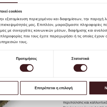
μεταφορικά.
Το κόστος αποστολής για τη
οιεί cookies
προϊόντα έως 2 κιλά). Ογκ
την εξατομίκευση περιεχομένου και διαφημίσεων, την παροχή 
ακριβές κόστος αποστολής 
 επισκεψιμότητάς μας. Επιπλέον, μοιραζόμαστε πληροφορίες π
εκτιμάται σε περίπου 6 ΕΥ
ό μας με συνεργάτες κοινωνικών μέσων, διαφήμισης και αναλύσ
ειδική παράδοση ή ενδεχομ
τις περιπτώσεις αυτές, με
 πληροφορίες που τους έχετε παραχωρήσει ή τις οποίες έχουν σ
συνεννοηθείτε σχετικά μαζί
υπηρεσιών τους.
αποστέλλοντας email στην
στο να προσφέρου με την κ
να κανονίσετε την παραλαβ
Προτιμήσεις
Στατιστικά
Για παραδόσεις σε χώρες τ
και την συγκεκριμένη περιο
συνιστούμε πριν προχωρήσε
ηλεκτρονικής αλληλογραφία
θα σας ενημερώνουμε για 
Επιτρέπεται η επιλογή
Ν
επιθυμείτε.
*Για λόγους υγιεινής και 
περιποίησης και καλλυντικ