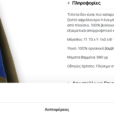
Πληροφορίες
Τίποτα δεν είναι πιο χαλαρ
ζεστό αφρόλουτρο ή ένα μπ
από πλούσιο, 100% βιολογι
εξαιρετικά απορροφητικό κ
Μέγεθος: Π: 70 x Υ: 140 x Β: 
Υλικό: 100% οργανικό βαμβ
Νήματα Βαμμένα. 680 γρ
Οδηγίες Χρήσης: Πλύσιμο 
Αποστολές και Επι
Για παραγγελίες αξίας μεγ
ΔΩΡΕΑΝ, εκτός από περιπτ
φωτισμού, τα οποία είναι
Λεπτομέρειες
ως κανονικά δέματα. Κατά 